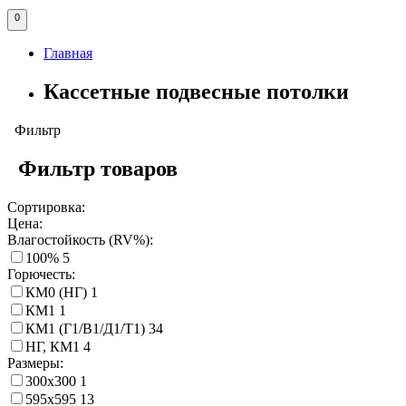
0
Главная
Кассетные подвесные потолки
Фильтр
Фильтр товаров
Сортировка:
Цена:
Влагостойкость (RV%):
100%
5
Горючесть:
КМ0 (НГ)
1
КМ1
1
КМ1 (Г1/В1/Д1/Т1)
34
НГ, КМ1
4
Размеры:
300х300
1
595х595
13