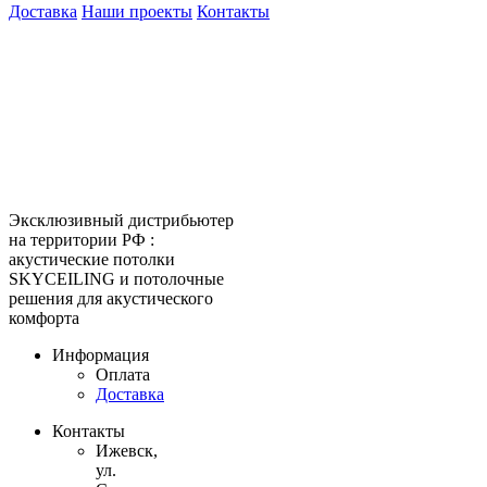
Доставка
Наши проекты
Контакты
КитМаркет-Ижевск - оптовая
продажа подвесных потолков
Официальный представитель
Armstrong, Албес, Cesal, Knauf
Ceilings, Бард, Ecophon, AMF,
Grand Line, Д-Строй, Люмсвет.
Эксклюзивный дистрибьютер
на территории РФ :
акустические потолки
SKYCEILING и потолочные
решения для акустического
комфорта
Информация
Оплата
Доставка
Контакты
Ижевск,
ул.