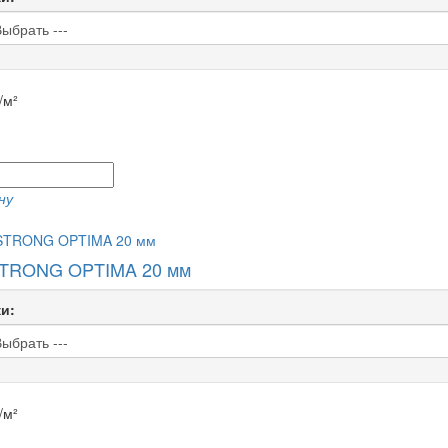
/м²
ну
TRONG OPTIMA 20 мм
и:
/м²