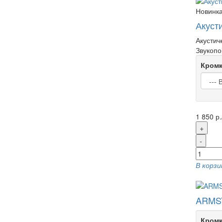
Новинк
Акуст
Акустич
Звукопо
Кромк
1 850 р.
+
-
В корзи
ARMS
Кромк