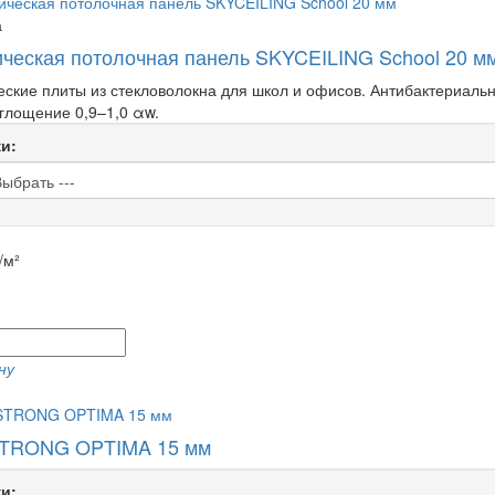
а
ическая потолочная панель SKYCEILING School 20 м
еские плиты из стекловолокна для школ и офисов. Антибактериаль
глощение 0,9–1,0 αw.
и:
/м²
ну
TRONG OPTIMA 15 мм
и: