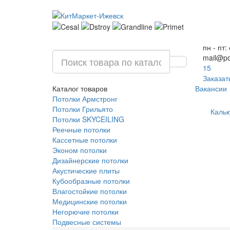
пн - пт:
mail@po
15
Заказат
Каталог
товаров
Вакансии
Потолки Армстронг
Потолки Грильято
Кальк
Потолки SKYCEILING
Реечные потолки
Кассетные потолки
Эконом потолки
Дизайнерские потолки
Акустические плиты
Кубообразные потолки
Влагостойкие потолки
Медицинские потолки
Негорючие потолки
Подвесные системы