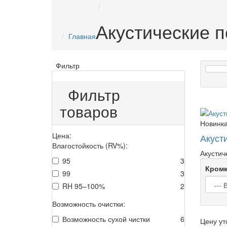
Акустические 
Главная
Фильтр
Фильтр
товаров
Новинк
Цена:
Акуст
Влагостойкость (RV%):
Акустич
95
3
Кромк
99
3
RH 95–100%
2
Возможность очистки:
Возможность сухой чистки
6
Цену ут