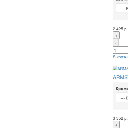
2 425 р.
+
-
В корзи
ARMS
Кромк
3 352 р.
+