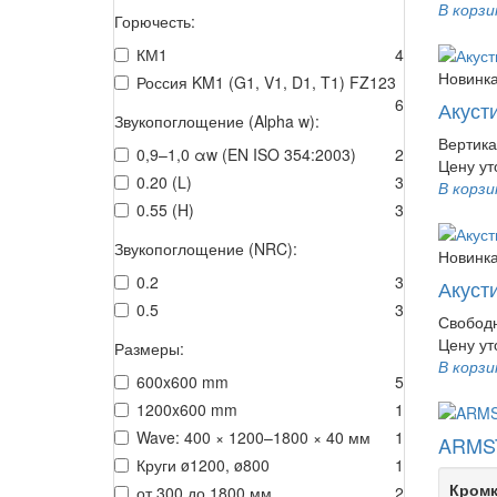
В корзи
Горючесть:
КМ1
4
Новинк
Россия KM1 (G1, V1, D1, T1) FZ123
6
Акуст
Звукопоглощение (Alpha w):
Вертика
0,9–1,0 αw (EN ISO 354:2003)
2
Цену ут
0.20 (L)
3
В корзи
0.55 (H)
3
Звукопоглощение (NRC):
Новинк
0.2
3
Акуст
0.5
3
Свободн
Цену ут
Размеры:
В корзи
600x600 mm
5
1200x600 mm
1
Wave: 400 × 1200–1800 × 40 мм
1
ARMST
Круги ø1200, ø800
1
Кромк
от 300 до 1800 мм
2