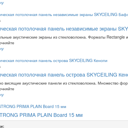
ну
а
ическая потолочная панель независимые экраны SK
льные акустические экраны из стекловолокна. Форматы Rectangle 
очняйте
ну
а
ическая потолочная панель острова SKYCEILING Кен
о висящие акустические панели из стекловолокна. Множество форм
очняйте
ну
RONG PRIMA PLAIN Board 15 мм
и: