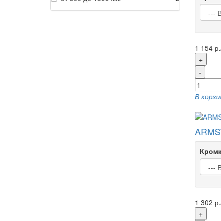
1 154 р.
+
-
В корзи
ARMST
Кромк
1 302 р.
+