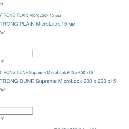
ну
RONG PLAIN MicroLook 15 мм
/м²
ну
RONG DUNE Supreme MicroLook 600 x 600 x15
/м²
ну