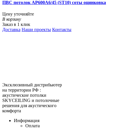
ПВС потолок AP600A6/45 (ST10) соты оцинковка
Цену уточняйте
В корзину
Заказ в 1 клик
Доставка
Наши проекты
Контакты
КитМаркет-Ижевск - оптовая
продажа подвесных потолков
Официальный представитель
Armstrong, Албес, Cesal, Knauf
Ceilings, Бард, Ecophon, AMF,
Grand Line, Д-Строй, Люмсвет.
Эксклюзивный дистрибьютер
на территории РФ :
акустические потолки
SKYCEILING и потолочные
решения для акустического
комфорта
Информация
Оплата