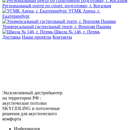
Региональный центр по спорт. подготовке, г. Когалым
УГМК Арена, г.
Екатеринбург
Универсальный гастрольный театр, г. Верхняя Пышма
Школа № 146, г. Пермь
Доставка
Наши проекты
Контакты
КитМаркет-Ижевск - оптовая
продажа подвесных потолков
Официальный представитель
Armstrong, Албес, Cesal, Knauf
Ceilings, Бард, Ecophon, AMF,
Grand Line, Д-Строй, Люмсвет.
Эксклюзивный дистрибьютер
на территории РФ :
акустические потолки
SKYCEILING и потолочные
решения для акустического
комфорта
Информация