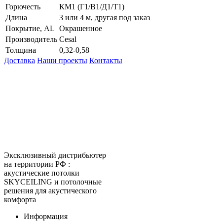
Горючесть
КМ1 (Г1/В1/Д1/Т1)
Длина
3 или 4 м, другая под заказ
Покрытие, AL
Окрашенное
Производитель
Cesal
Толщина
0,32-0,58
Доставка
Наши проекты
Контакты
КитМаркет-Ижевск - оптовая
продажа подвесных потолков
Официальный представитель
Armstrong, Албес, Cesal, Knauf
Ceilings, Бард, Ecophon, AMF,
Grand Line, Д-Строй, Люмсвет.
Эксклюзивный дистрибьютер
на территории РФ :
акустические потолки
SKYCEILING и потолочные
решения для акустического
комфорта
Информация