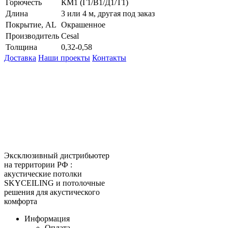
Горючесть
КМ1 (Г1/В1/Д1/Т1)
Длина
3 или 4 м, другая под заказ
Покрытие, AL
Окрашенное
Производитель
Cesal
Толщина
0,32-0,58
Доставка
Наши проекты
Контакты
КитМаркет-Ижевск - оптовая
продажа подвесных потолков
Официальный представитель
Armstrong, Албес, Cesal, Knauf
Ceilings, Бард, Ecophon, AMF,
Grand Line, Д-Строй, Люмсвет.
Эксклюзивный дистрибьютер
на территории РФ :
акустические потолки
SKYCEILING и потолочные
решения для акустического
комфорта
Информация
Оплата