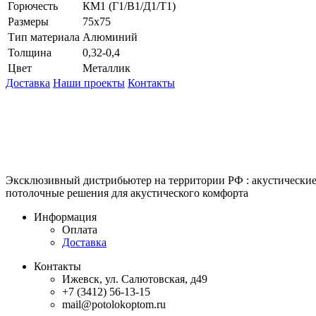
Горючесть
КМ1 (Г1/В1/Д1/Т1)
Размеры
75х75
Тип материала
Алюминий
Толщина
0,32-0,4
Цвет
Металлик
Доставка
Наши проекты
Контакты
КитМаркет-Ижевск - оптовая продажа подвесных потолков
Официальный представитель Armstrong, Албес, Cesal, Knauf Cei
Grand Line, Д-Строй, Люмсвет.
Эксклюзивный дистрибьютер на территории РФ : акустическ
потолочные решения для акустического комфорта
Информация
Оплата
Доставка
Контакты
Ижевск, ул. Салютовская, д49
+7 (3412) 56-13-15
mail@potolokoptom.ru