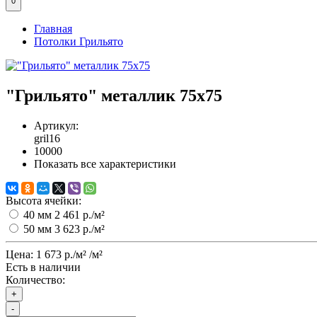
0
Главная
Потолки Грильято
"Грильято" металлик 75х75
Артикул:
gril16
10000
Показать все характеристики
Высота ячейки:
40 мм
2 461 р./м²
50 мм
3 623 р./м²
Цена:
1 673 р./м²
/м²
Есть в наличии
Количество:
+
-