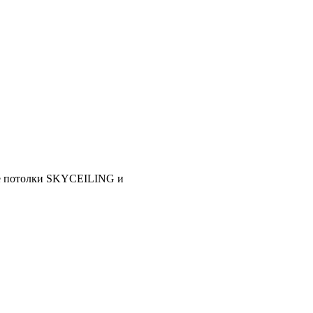
lings, Бард, Ecophon, AMF,
ие потолки SKYCEILING и