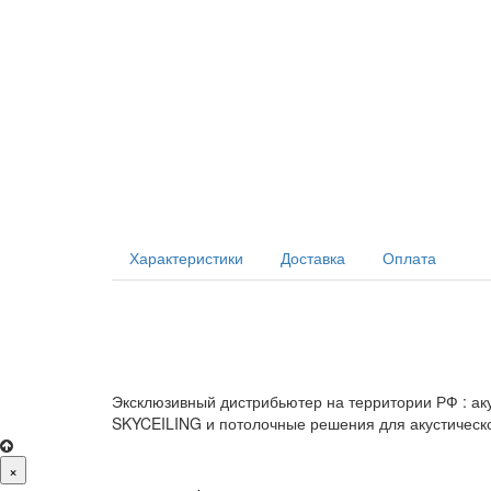
Характеристики
Доставка
Оплата
КитМаркет-Ижевск - оптовая продажа подвесных п
Официальный представитель Armstrong, Албес, Cesal
Ecophon, AMF, Grand Line, Д-Строй, Люмсвет.
Эксклюзивный дистрибьютер на территории РФ : ак
SKYCEILING и потолочные решения для акустическ
×