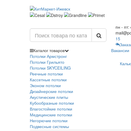
пн - пт:
mail@po
15
Заказ
Каталог
товаров
Вакансии
Потолки Армстронг
Потолки Грильято
Кальк
Потолки SKYCEILING
Реечные потолки
Кассетные потолки
Эконом потолки
Дизайнерские потолки
Акустические плиты
Кубообразные потолки
Влагостойкие потолки
Медицинские потолки
Негорючие потолки
Подвесные системы