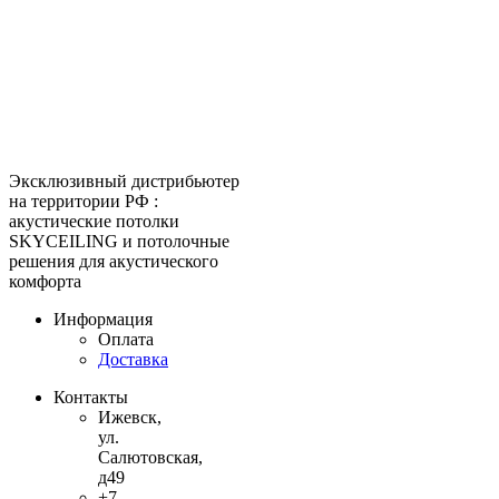
КитМаркет-Ижевск - оптовая
продажа подвесных потолков
Официальный представитель
Armstrong, Албес, Cesal, Knauf
Ceilings, Бард, Ecophon, AMF,
Grand Line, Д-Строй, Люмсвет.
Эксклюзивный дистрибьютер
на территории РФ :
акустические потолки
SKYCEILING и потолочные
решения для акустического
комфорта
Информация
Оплата
Доставка
Контакты
Ижевск,
ул.
Салютовская,
д49
+7