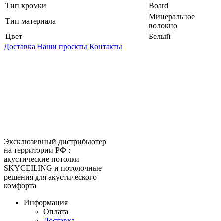
Тип кромки
Board
Минеральное
Тип материала
волокно
Цвет
Белый
Доставка
Наши проекты
Контакты
КитМаркет-Ижевск - оптовая
продажа подвесных потолков
Официальный представитель
Armstrong, Албес, Cesal, Knauf
Ceilings, Бард, Ecophon, AMF,
Grand Line, Д-Строй, Люмсвет.
Эксклюзивный дистрибьютер
на территории РФ :
акустические потолки
SKYCEILING и потолочные
решения для акустического
комфорта
Информация
Оплата
Доставка