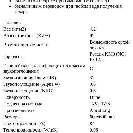
наличными в офисе при самовывозе со склада
безналичным переводом при любом виде получения
товара
Потолки
Вес (кг/м2)
4.2
Влагостойкость (RV%)
95
Возможность сухой
Возможность очистки
чистки
Россия KM0 (NG)
Горючесть
FZ123
Европейская классификация по классам
C
звукопоглощения
Звукоизоляция Dncw (dB)
32
Звукопоглощение (Alpha w)
0.6
Звукопоглощение (NRC)
0.6
Поверхность
Dune
Подвесная система
T-24, T-35
Производитель
Armstrong
Размеры
600x600 mm
Светоотражение (%)
84
Теплопроводность (W/mK)
0.06